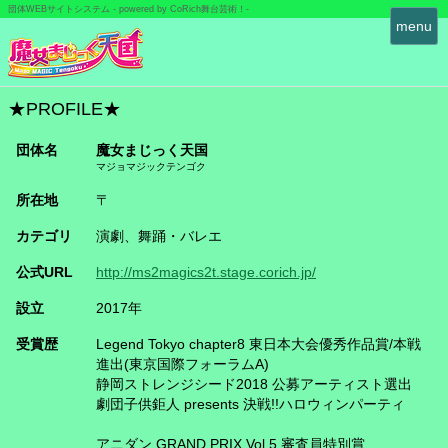
団体WEBサイトシステム - powered by
CoRich舞台芸術！-
T
menu
o
g
g
l
★PROFILE★
e
n
団体名
魔女まじっく天国
a
マジョマジックテンゴク
v
所在地
〒
i
g
カテゴリ
演劇、舞踊・バレエ
a
t
公式URL
http://ms2magics2t.stage.corich.jp/
i
o
設立
2017年
n
受賞歴
Legend Tokyo chapter8 東日本大会優秀作品賞/本戦
進出(東京国際フォーラムA)
静岡ストレンジシード2018 公募アーティスト選出
劇団子供鉅人 presents 決戦!!ハロウィンパーティ
アニダン GRAND PRIX Vol.5 審査員特別賞