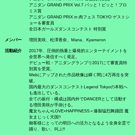
アニダン GRAND PRIX Vol.7 パッと！ピッと！プロ
ミス賞
アニダン GRAND PRIX in 肉フェス TOKYO ゲストシ
ョー＆審査員
全日本ガールズダンスコンテスト 特別賞
メンバー
増田美咲、松澤香奈、Mana、Kyameron
活動紹介
2017年、圧倒的熱量と爆発的エンターテイメントを
全世界へ発信すべく発足。
デビュー戦・アニダングランプリ2017にて審査員特
別賞を受賞。
Webにアップされた作品映像は瞬く間に4万再生を突
破。
国内最大のダンスコンテストLegend Tokyoの本戦へ
も進出している。
全ての振付・構成は国内外でDANCERとして活動す
る増田美咲が手掛ける。
魔女ちゃん×LOVE×HAPPINESS＝爆裂猛烈舞踊団 魔
女まじっく天国!!
御客様にとっての明日への活力となるよう全身全霊で
踊り、歌い、叫ぶ!!