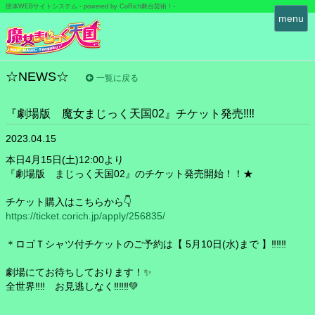
団体WEBサイトシステム - powered by
CoRich舞台芸術！-
T
menu
o
g
g
l
☆NEWS☆
一覧に戻る
e
n
『劇場版 魔女まじっく天国02』チケット発売‼‼
a
v
2023.04.15
i
g
本日4月15日(土)12:00より
a
『劇場版 まじっく天国02』のチケット発売開始！！★
t
i
チケット購入はこちらから👇
o
https://ticket.corich.jp/apply/256835/
n
＊ロゴＴシャツ付チケットのご予約は【 5月10日(水)まで 】‼‼‼
劇場にてお待ちしております！✨
全世界‼‼ お見逃しなく‼‼‼💚