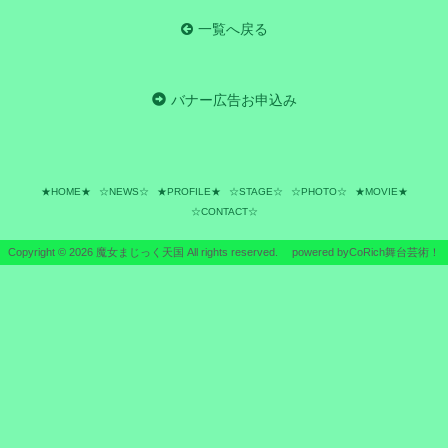
一覧へ戻る
バナー広告お申込み
★HOME★
☆NEWS☆
★PROFILE★
☆STAGE☆
☆PHOTO☆
★MOVIE★
☆CONTACT☆
Copyright ©
2026 魔女まじっく天国 All rights reserved.
powered by
CoRich舞台芸術！